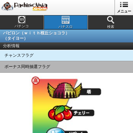
メニュー
パチンコ
パチスロ
検索
バビロン（ｗｉｔｈ桜丘ショコラ）
（タイヨー）
分析情報
チャンスフラグ
ボーナス同時抽選フラグ