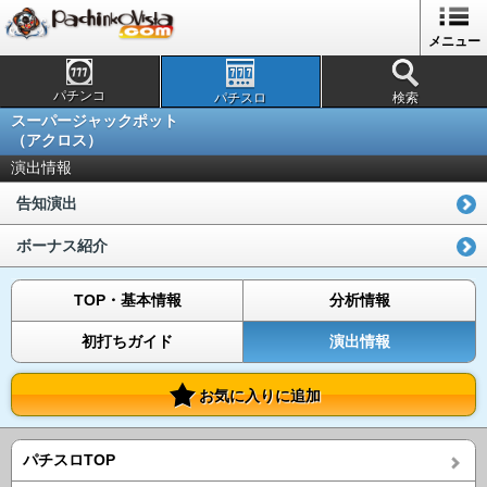
メニュー
パチンコ
パチスロ
検索
スーパージャックポット
（アクロス）
演出情報
告知演出
ボーナス紹介
TOP・基本情報
分析情報
初打ちガイド
演出情報
お気に入りに追加
パチスロTOP