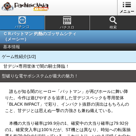
メニュー
パチンコ
パチスロ
検索
ＣＲバットマン 灼熱のゴッサムシティ
（メーシー）
基本情報
ゲーム性紹介[1/2]
甘デジ×専用筐体で闇の騎士降臨！
型破りな電サポシステムが最大の魅力！
誰もが知る闇のヒーロー「バットマン」が再びホールに舞い降
りた。今作は遊びやすさを追求した甘デジスペックを専用筐体
「BLACK IMPACT」で彩り、インパクト抜群の演出はもちろんの
こと、甘デジとは思えぬ一撃の力強さも兼ね備えている。
本機の大当り確率は99.9分の1、確変中の大当り確率は79.92分
の1。確変突入率は100％だが、ST機とは異なり、時短への転落抽
選を約79.9分の1で行っている。これにより、いつまで続くか分か