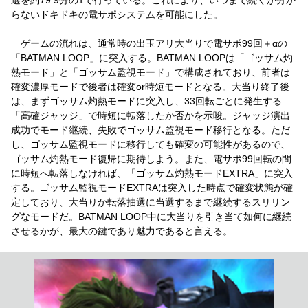
らないドキドキの電サポシステムを可能にした。
ゲームの流れは、通常時の出玉アリ大当りで電サポ99回＋αの
「BATMAN LOOP」に突入する。BATMAN LOOPは「ゴッサム灼
熱モード」と「ゴッサム監視モード」で構成されており、前者は
確変濃厚モードで後者は確変or時短モードとなる。大当り終了後
は、まずゴッサム灼熱モードに突入し、33回転ごとに発生する
「高確ジャッジ」で時短に転落したか否かを示唆。ジャッジ演出
成功でモード継続、失敗でゴッサム監視モード移行となる。ただ
し、ゴッサム監視モードに移行しても確変の可能性があるので、
ゴッサム灼熱モード復帰に期待しよう。また、電サポ99回転の間
に時短へ転落しなければ、「ゴッサム灼熱モードEXTRA」に突入
する。ゴッサム監視モードEXTRAは突入した時点で確変状態が確
定しており、大当りか転落抽選に当選するまで継続するスリリン
グなモードだ。BATMAN LOOP中に大当りを引き当て如何に継続
させるかが、最大の鍵であり魅力であると言える。