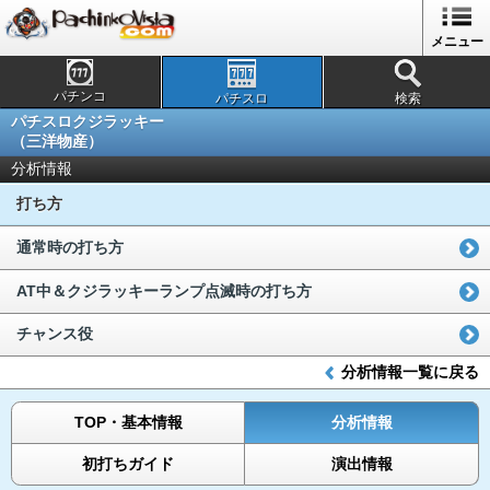
メニュー
パチンコ
パチスロ
検索
パチスロクジラッキー
（三洋物産）
分析情報
打ち方
通常時の打ち方
AT中＆クジラッキーランプ点滅時の打ち方
チャンス役
分析情報一覧に戻る
TOP・基本情報
分析情報
初打ちガイド
演出情報