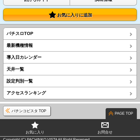
お気に入りに追加
パチスロTOP
最新機種情報
導入日カレンダー
天井一覧
設定判別一覧
アクセスランキング
パチンコビスタ TOP
PAGE TOP
お気に入り
お問合せ
Copyright (C) PACHINKO VISTA All Right Reserved.