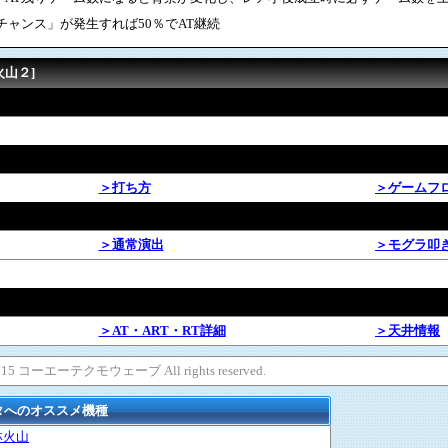
チャンス」が発生すれば50％でAT継続
火山２]
＞打ち方
＞ゲームフ
＞通常演出
＞モグラ叩
＞AT・ART・RT詳細
＞天井情報
015 コーエーテクモウェーブ All rights reserved.
タへのオススメ機種
林火山