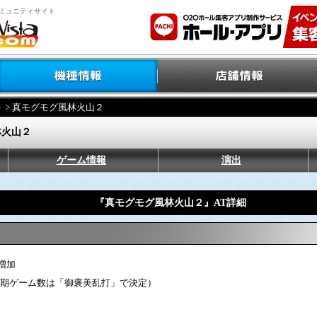
ミュニティサイト
ト
> 真モグモグ風林火山２
林火山２
ゲーム情報
演出
『真モグモグ風林火山２』AT詳細
増加
初期ゲーム数は「御褒美乱打」で決定）