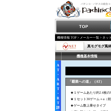
パチンコ・パチスロ総合コ
機種情報 TOP
>
メーカー一覧
>
ネッ
真モグモグ風
機種基本情報
A
T
・
A
「覇業への道」（AT）
R
T
★１ゲームあたり約2.4枚の
・
R
★１セット30ゲーム＋α（
T
★ゲーム数上乗せタイプ
詳