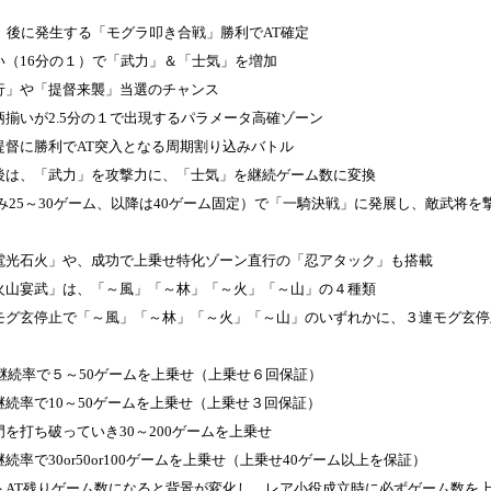
）後に発生する「モグラ叩き合戦」勝利でAT確定
い（16分の１）で「武力」＆「士気」を増加
行」や「提督来襲」当選のチャンス
揃いが2.5分の１で出現するパラメータ高確ゾーン
提督に勝利でAT突入となる周期割り込みバトル
後は、「武力」を攻撃力に、「士気」を継続ゲーム数に変換
み25～30ゲーム、以降は40ゲーム固定）で「一騎決戦」に発展し、敵武将
電光石火」や、成功で上乗せ特化ゾーン直行の「忍アタック」も搭載
火山宴武」は、「～風」「～林」「～火」「～山」の４種類
モグ玄停止で「～風」「～林」「～火」「～山」のいずれかに、３連モグ玄停
の継続率で５～50ゲームを上乗せ（上乗せ６回保証）
の継続率で10～50ゲームを上乗せ（上乗せ３回保証）
を打ち破っていき30～200ゲームを上乗せ
継続率で30or50or100ゲームを上乗せ（上乗せ40ゲーム以上を保証）
＞AT残りゲーム数になると背景が変化し、レア小役成立時に必ずゲーム数を