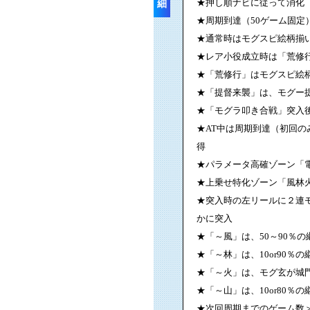
★押し順ナビに従って消化
細
★周期到達（50ゲーム固定
★通常時はモグスピ絵柄揃
★レア小役成立時は「荒修
★「荒修行」はモグスピ絵柄
★「提督来襲」は、モグー
★「モグラ叩き合戦」突入
★AT中は周期到達（初回の
得
★パラメータ高確ゾーン「
★上乗せ特化ゾーン「風林
★突入時の左リールに２連
かに突入
★「～風」は、50～90％
★「～林」は、10or90％
★「～火」は、モグ玄が城門
★「～山」は、10or80％の
★次回周期までのゲーム数