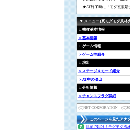
★AT終了時に「モグ玄復活
▼ メニュー [真モグモグ風林
∟機種基本情報
＞基本情報
∟ゲーム情報
＞ゲーム性紹介
∟演出
＞ステージ＆モード紹介
＞AT中の演出
∟分析情報
＞チャンスフラグ詳細
(C)NET CORPORATION (C)2
このページを見たアナ
世界で叩け！モグモグ風