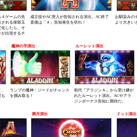
る４ゲームの先
成立役やAC突入が告知される演出。AC終了
お馴染みの
示される保留玉
直後は「Ａ」告知発生を祈れ！
より大きい
変化したら、そ
ーが出現するチ
魔神の手演出
ルーレット演出
と、
ランプの魔神・ジードがチャンス
初代『アラジンＡ』から受け継が
度も
を掴み取る！
れたルーレット演出。ACやアラ
ジンボーナス告知に期待だ。
満月演出
ドット演出