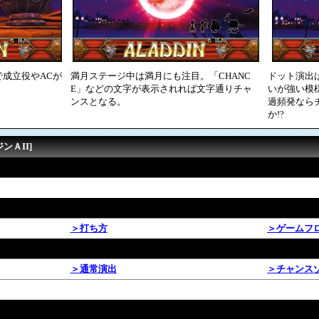
成立役やACが
満月ステージ中は満月にも注目。「CHANC
ドット演出
E」などの文字が表示されれば文字通りチャ
いが強い模
ンスとなる。
過頻発なら
か!?
ンＡII]
＞打ち方
＞ゲームフ
＞通常演出
＞チャンス