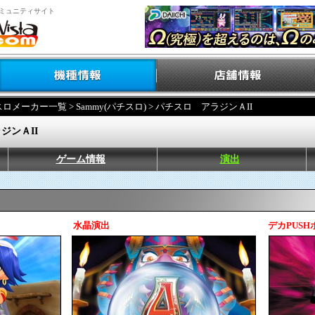
ミュニティサイト
スロメーカー一覧
>
Sammy(パチスロ)
> パチスロ アラジンＡII
ジンＡII
ゲーム情報
演出
水晶演出
デカPUSH