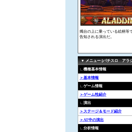
燭台の上に乗っている絵柄等で
告知される演出だ。
▼ メニュー [パチスロ アラジ
∟機種基本情報
＞基本情報
∟ゲーム情報
＞ゲーム性紹介
∟演出
＞ステージ＆モード紹介
＞AT中の演出
∟分析情報