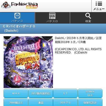
メニュー
パチンコ
パチスロ
検索
ＣＲバイオハザード０
（Daiichi）
Daiichi／2015年５月導入開始／設置
期限2018年３月／CR機
(C)CAPCOM CO., LTD. ALL RIGHTS
RESERVED. (C)Daiichi
ST80％
ＭＡＸ
2012新内規対応
ＳＴ
以上
2000個以上
液晶
16Ｒアリ
保留先読み