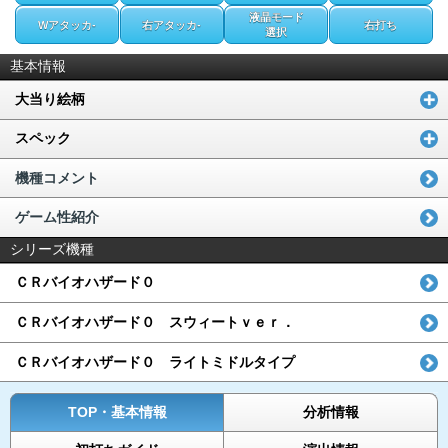
液晶モード
Wアタッカ-
右アタッカ-
右打ち
選択
基本情報
大当り絵柄
スペック
機種コメント
ゲーム性紹介
シリーズ機種
ＣＲバイオハザード０
ＣＲバイオハザード０ スウィートｖｅｒ．
ＣＲバイオハザード０ ライトミドルタイプ
TOP・基本情報
分析情報