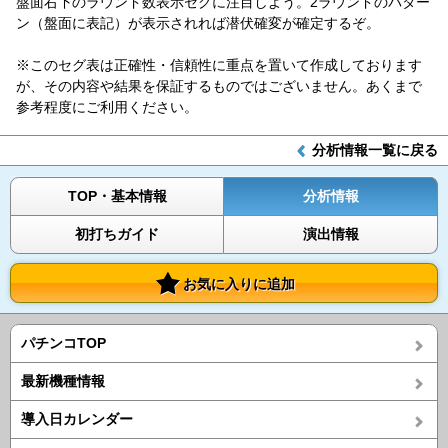
盤面右下のラウンド数表示セグに注目しよう。2ラウンドのパター
ン（盤面に表記）が表示されれば潜伏確変が確定するぞ。
※このセグ表は正確性・信頼性に重点を置いて作成しております
が、その内容や結果を保証するものではございません。あくまで
参考程度にご利用ください。
分析情報一覧に戻る
TOP・基本情報
分析情報
初打ちガイド
演出情報
お気に入りに追加
パチンコTOP
最新機種情報
導入日カレンダー