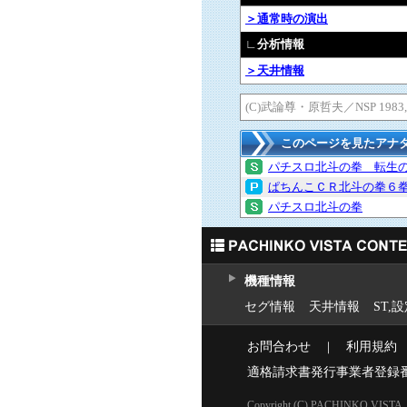
＞通常時の演出
∟分析情報
＞天井情報
(C)武論尊・原哲夫／NSP 1983, (
このページを見たアナ
パチスロ北斗の拳 転生
ぱちんこＣＲ北斗の拳６
パチスロ北斗の拳
機種情報
セグ情報
天井情報
ST,
お問合わせ
｜
利用規約
適格請求書発行事業者登録
Copyright (C) PACHINKO VISTA. Al