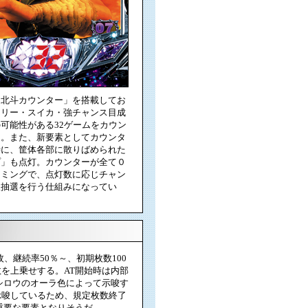
「北斗カウンター」を搭載してお
ェリー・スイカ・強チャンス目成
可能性がある32ゲームをカウン
る。また、新要素としてカウンタ
時に、筐体各部に散りばめられた
プ」も点灯。カウンターが全て０
イミングで、点灯数に応じチャン
入抽選を行う仕組みになってい
、継続率50％～、初期枚数100
を上乗せする。AT開始時は内部
シロウのオーラ色によって示唆す
示唆しているため、規定枚数終了
重要な要素となりそうだ。