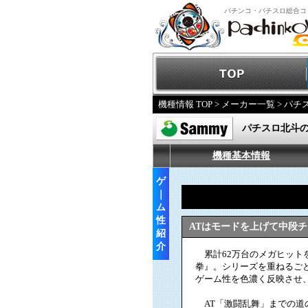
パチンコ・パチスロ総合コ
機種情報 TOP
>
メーカー一覧
>
パチ
パチスロ北斗
機種基本情報
ゲ
｜
ム
性
ATはモードを上げて中段
紹
介
累計62万台のメガヒット
拳』。シリーズを重ねるご
ゲーム性を色濃く反映させ
AT「激闘乱舞」までの道