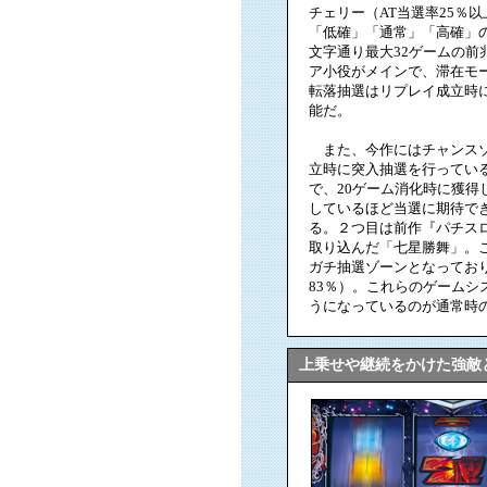
チェリー（AT当選率25％
「低確」「通常」「高確」
文字通り最大32ゲームの
ア小役がメインで、滞在モ
転落抽選はリプレイ成立時
能だ。
また、今作にはチャンスゾ
立時に突入抽選を行ってい
で、20ゲーム消化時に獲得
しているほど当選に期待でき
る。２つ目は前作『パチス
取り込んだ「七星勝舞」。
ガチ抽選ゾーンとなってお
83％）。これらのゲームシ
うになっているのが通常時
上乗せや継続をかけた強敵