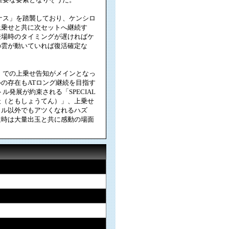
ナス」を踏襲しており、ケンシロ
上乗せと共に次セットへ継続す
登場時のタイミングが遅ければケ
の雲が動いていれば復活確定な
」での上乗せ告知がメインとなっ
の存在もATロング継続を目指す
発展が約束される「SPECIAL
昇天（ともしょうてん）」、上乗せ
トル以外でもアツくなれるハズ
達時は大量出玉と共に感動の場面