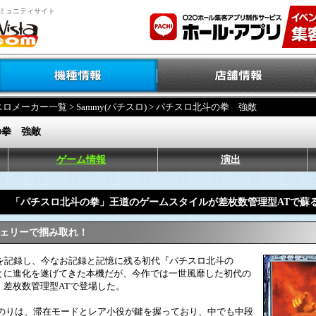
ミュニティサイト
スロメーカー一覧
>
Sammy(パチスロ)
> パチスロ北斗の拳 強敵
の拳 強敵
ゲーム情報
演出
「パチスロ北斗の拳」王道のゲームスタイルが差枚数管理型ATで蘇
チェリーで掴み取れ！
を記録し、今なお記録と記憶に残る初代『パチスロ北斗の
とに進化を遂げてきた本機だが、今作では一世風靡した初代の
、差枚数管理型ATで登場した。
のりは、滞在モードとレア小役が鍵を握っており、中でも中段