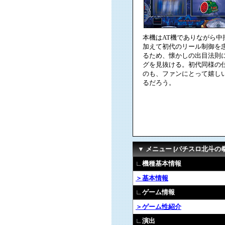
本機はAT機でありながら中
加えて初代のリール制御を
るため、懐かしの出目法則
グを見抜ける。初代同様の
のも、ファンにとって嬉し
るだろう。
▼ メニュー [パチスロ北斗の
∟機種基本情報
＞基本情報
∟ゲーム情報
＞ゲーム性紹介
∟演出