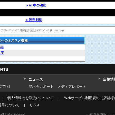
＞AT中の演出
＞設定判別
C)NSP 2007 版権許諾証YFC-128 (C)Sammy
タへのオススメ機種
の章
拳王
ニュース
店舗情
設定判別
展示会レポート
メディアレポート
｜
個人情報のお取扱いについて
｜
Ｗebサービス利用規約（店舗様
番号について
｜
Ｑ＆Ａ
l Rights Reserved.
企画 運営 著作：マ