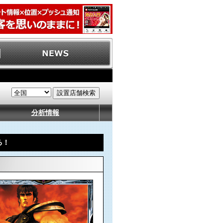
分析情報
る！