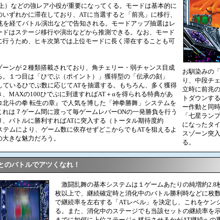
以上）などの強レア小役が重要になってくる。モードは基本的に
のいずれかに滞在しており、ATに当選すると「前兆」に移行、
前兆を経てバトル演出などで告知される。モードアップ抽選はレ
ードはステージ移行や演出などから推測できる。なお、モード
に行うため、ヒキ次第では上位モードに長く滞在することも可
ーンが２種類搭載されており、角チェリー・弱チャンス目成
お馴染みの
る。１つ目は「ひでぶ（ポイント）」獲得型の「伝承の刻」
り、中段チ
しているひでぶ数に応じてATを抽選する。もちろん、多く獲得
立時に前兆の
、MAXの100ひでぶに到達すればAT＋αを得られる特典があ
トダウンす
ロ北斗の拳 転生の章』で人気を博した「神拳勝舞」システムを
ー作動と同
これは７ゲーム間に渡って毎ゲームレバーONの一発勝負を行う
「七星ラン
り、バトルに勝利すればATに突入する（トータル期待度約
になったタ
ステムにより、ゲーム数に依存せずどこからでもATを狙えるよ
スゾーン突
の大きな魅力だろう。
る。
とのバトルでアツくなれ！
激闘乱舞の基本システムは１ゲームあたりの純増約2.8枚
枚以上で、継続確定時と消化中のバトル勝利時などに枚数
で継続率を左右する「ATレベル」を決定し、これをケン
る。また、消化中のステージでも当該セットの継続率を
までに如何に上位ステージへ移行させるかがAT継続への