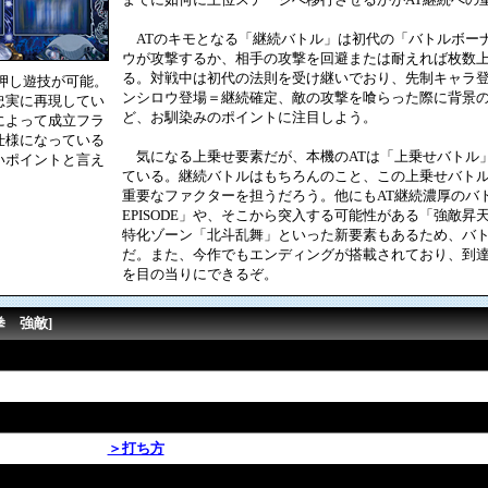
ATのキモとなる「継続バトル」は初代の「バトルボー
ウが攻撃するか、相手の攻撃を回避または耐えれば枚数
る。対戦中は初代の法則を受け継いでおり、先制キャラ
押し遊技が可能。
ンシロウ登場＝継続確定、敵の攻撃を喰らった際に背景
忠実に再現してい
ど、お馴染みのポイントに注目しよう。
によって成立フラ
仕様になっている
気になる上乗せ要素だが、本機のATは「上乗せバトル
いポイントと言え
ている。継続バトルはもちろんのこと、この上乗せバトル
重要なファクターを担うだろう。他にもAT継続濃厚のバトル
EPISODE」や、そこから突入する可能性がある「強敵
特化ゾーン「北斗乱舞」といった新要素もあるため、バ
だ。また、今作でもエンディングが搭載されており、到
を目の当りにできるぞ。
拳 強敵]
＞打ち方