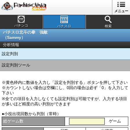
メニュー
パチンコ
パチスロ
検索
パチスロ北斗の拳 強敵
（Sammy）
分析情報
設定判別
設定判別ツール
※黄色枠内に数値を入力し「設定を判別する」ボタンを押して下さい
※カウントしない場合は空欄にし、0回の場合は必ず「0」を入力して
下さい
※全ての項目を入力しなくても設定判別は可能ですが、入力する項目
が多いほど精度の高い判別ができます
●小役出現回数から判別（常時）
総ゲーム数
ゲーム