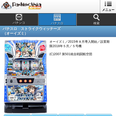
メニュー
パチンコ
パチスロ
検索
パチスロ ストライクウィッチーズ
（オーイズミ）
オーイズミ／2015年８月導入開始／設置期
限2018年５月／５号機
(C)2007 第501統合戦闘航空団