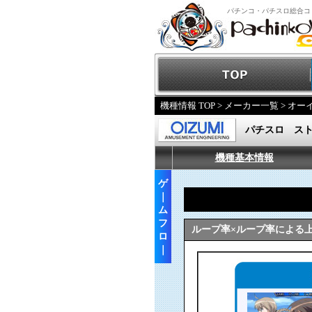
パチンコ・パチスロ総合コ
機種情報 TOP
>
メーカー一覧
>
オー
パチスロ ス
機種基本情報
ゲ
｜
ム
フ
ループ率×ループ率による
ロ
｜