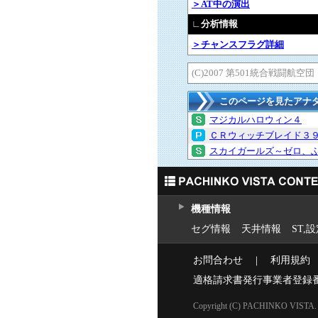
＞AT中の演出
∟分析情報
＞チャンスフラグ詳細
(C)2007 第501統合戦闘航空団
このページを見たアナ
マジカルハロウィン４
ＣＲウィッチブレイド３
スカイガールズ～ゼロ、
機種情報
セグ情報
天井情報
ST,
お問合わせ
｜
利用規約
適格請求書発行事業者登録
Copyright (C) PACHINKO VISTA. Al