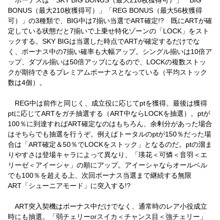
BONUS（最大210枚獲得可）」「REG BONUS（最大56枚獲得
可）」の3種類で、BIG中は7揃い当選でART確定!? 既にARTが確
定している状態だと7揃いで上乗せ特化ゾーンの「LOCK」をスト
ックする。SKY BIGは当選した時点でARTが確定するだけでな
く、ボーナス中の7揃い確率も大幅アップ。シングル揃いは10倍ア
ップ、ダブル揃いは50倍アップになるので、LOCKの複数ストッ
クが期待できるプレミアムボーナスとなっている（平均ストック
数は4個）。
REG中は前作と同じく、成立役に応じてptを獲得。最後は獲得
ptに応じてARTをガチ抽選する（ART中ならLOCKを抽選）。ptが
100％に到達すればART確定なのはもちろん、余剰分があった場合
はそちらでも抽選を行うぞ。例えばトータルのptが150％だった場
合は「ART確定＆50％でLOCKをストック」となるのだ。ptの溜ま
りやすさは登場キャラによって異なり、「瑛花＜可憐＜音羽＜エ
リーゼ＜アイーシャ」の順にアップ。アイーシャならオールベル
でも100％を超える上、次回ボーナス当選まで継続する無限
ART「シューニアモード」に突入する!?
ART突入契機はボーナス中だけでなく、通常時のレア小役成立
時にも抽選。「弱チェリーorスイカ＜チャンス目＜強チェリー」