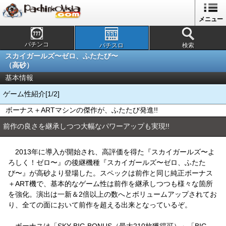
メニュー
パチンコ
パチスロ
検索
スカイガールズ〜ゼロ、ふたたび〜
（高砂）
基本情報
ゲーム性紹介[1/2]
ボーナス＋ARTマシンの傑作が、ふたたび発進!!
前作の良さを継承しつつ大幅なパワーアップも実現!!
2013年に導入が開始され、高評価を得た『スカイガールズ〜よ
ろしく！ゼロ〜』の後継機種『スカイガールズ〜ゼロ、ふたた
び〜』が高砂より登場した。スペックは前作と同じ純正ボーナス
＋ART機で、基本的なゲーム性は前作を継承しつつも様々な箇所
を強化。演出は一新＆2倍以上の数へとボリュームアップされてお
り、全ての面において前作を超える出来となっているぞ。
ボーナスは「SKY BIG BONUS（最大210枚獲得可）」「BIG