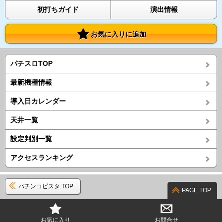
初打ちガイド
演出情報
お気に入りに追加
パチスロTOP
最新機種情報
導入日カレンダー
天井一覧
設定判別一覧
アクセスランキング
パチンコビスタ TOP
PAGE TOP
お気に入り
お問合せ