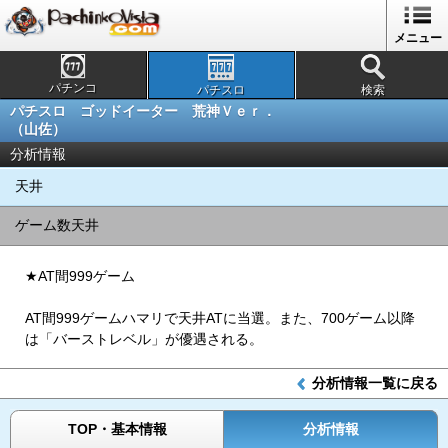
メニュー
パチンコ
パチスロ
検索
パチスロ ゴッドイーター 荒神Ｖｅｒ．
（山佐）
分析情報
天井
ゲーム数天井
★AT間999ゲーム
AT間999ゲームハマリで天井ATに当選。また、700ゲーム以降
は「バーストレベル」が優遇される。
分析情報一覧に戻る
TOP・基本情報
分析情報