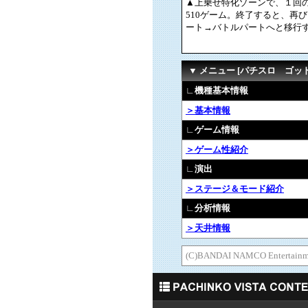
▲上乗せ特化ゾーンで、１回の
510ゲーム。終了すると、再
ート→バトルパートへと移行
▼ メニュー [パチスロ ゴ
∟機種基本情報
＞基本情報
∟ゲーム情報
＞ゲーム性紹介
∟演出
＞ステージ＆モード紹介
∟分析情報
＞天井情報
(C)BANDAI NAMCO Entertainm