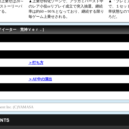
上乗せは20～
▲上乗せ特化ゾーンで、アラガミバースト中
▲「プレミ
びストーリーパ
のレア小役orリプレイ成立で突入抽選。継続
で、１セッ
する。
率は約60～90％となっており、継続する限り
率状態なの
毎ゲーム上乗せされる。
ろだ。
ッドイーター 荒神Ｖｅｒ．]
＞打ち方
＞AT中の演出
ent Inc. (C)YAMASA