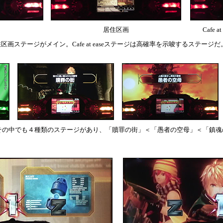
居住区画
Cafe
画ステージがメイン。Cafe at easeステージは高確率を示唆するステージだ
その中でも４種類のステージがあり、「贖罪の街」＜「愚者の空母」＜「鎮魂