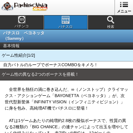
メニュー
パチンコ
パチスロ
検索
パチスロ ベヨネッタ
（Sammy）
基本情報
ゲーム性紹介[1/2]
自力バトルのループでボーナスCOMBOをキメろ！
ゲーム性の異なる2つのボーナスを搭載！
全世界を熱狂の渦に巻き込んだ、∞（ノンストップ）クライマッ
クス・アクションゲーム「BAYONETTA（ベヨネッタ）」が、次
世代型新筐体「INFINITY VISION（インフィニティビジョン）」
に身を包み、高純増AT機でパチスロに登場！
ATは1ゲームあたりの純増約2.8枚の擬似ボーナスで、性質の異
なる2種類の「BIG CHANCE」の連チャンによって出玉を増やして
いく仕組みになっている。赤7揃いのBIGは、12ゲームの