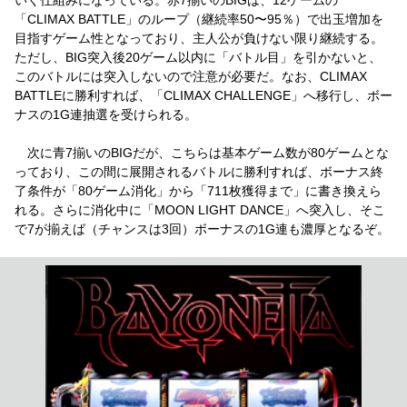
「CLIMAX BATTLE」のループ（継続率50〜95％）で出玉増加を
目指すゲーム性となっており、主人公が負けない限り継続する。
ただし、BIG突入後20ゲーム以内に「バトル目」を引かないと、
このバトルには突入しないので注意が必要だ。なお、CLIMAX
BATTLEに勝利すれば、「CLIMAX CHALLENGE」へ移行し、ボー
ナスの1G連抽選を受けられる。
次に青7揃いのBIGだが、こちらは基本ゲーム数が80ゲームとな
っており、この間に展開されるバトルに勝利すれば、ボーナス終
了条件が「80ゲーム消化」から「711枚獲得まで」に書き換えら
れる。さらに消化中に「MOON LIGHT DANCE」へ突入し、そこ
で7が揃えば（チャンスは3回）ボーナスの1G連も濃厚となるぞ。