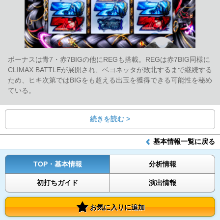
ボーナスは青7・赤7BIGの他にREGも搭載。REGは赤7BIG同様に
CLIMAX BATTLEが展開され、ベヨネッタが敗北するまで継続する
ため、ヒキ次第ではBIGをも超える出玉を獲得できる可能性を秘め
ている。
続きを読む >
基本情報一覧に戻る
TOP・基本情報
分析情報
初打ちガイド
演出情報
お気に入りに追加