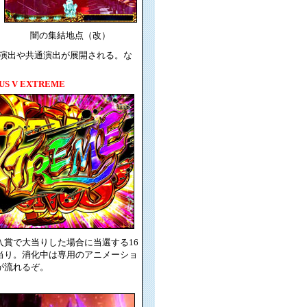
闇の集結地点（改）
演出や共通演出が展開される。な
US V EXTREME
入賞で大当りした場合に当選する16
当り。消化中は専用のアニメーショ
が流れるぞ。