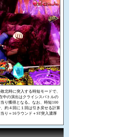
バトル敗北時に突入する時短モードで、
滞在中の演出はクライシスバトルの
当り獲得となる。なお、時短100
で、約４回に１回は引き戻せる計算
当り＝16ラウンド＋ST突入濃厚