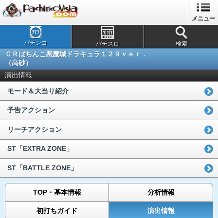
メニュー
パチンコ
パチスロ
検索
ＣＲぱちんこ悪魔城ドラキュラ１２９ｖｅｒ．
（高砂）
演出情報
モード＆大当り紹介
予告アクション
リーチアクション
ST「EXTRA ZONE」
ST「BATTLE ZONE」
TOP・基本情報
分析情報
初打ちガイド
演出情報