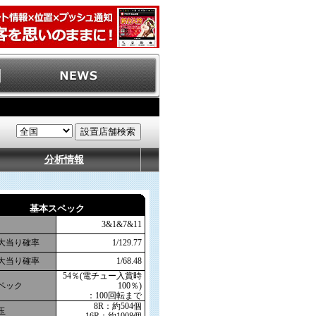
分析情報
基本スペック
3&1&7&11
大当り確率
1/129.77
大当り確率
1/68.48
54％(電チュー入賞時
ペック
100％)
：100回転まで
8R：約504個
玉