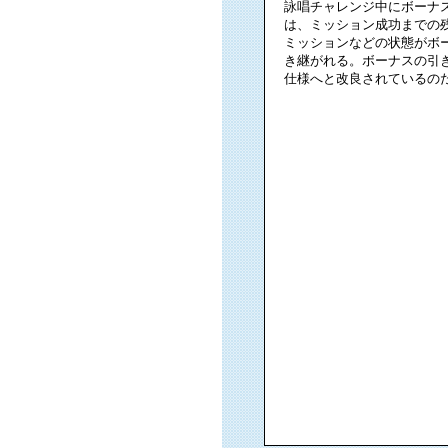
詠唱チャレンジ中にボーナ
は、ミッション成功までの残
ミッションなどの状態がボ
き継がれる。ボーナスの引
仕様へと改良されているの