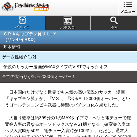
メニュー
パチンコ
パチスロ
検索
ＣＲＡキャプテン翼ＵＵ−Ｙ
（サンセイR&D）
基本情報
ゲーム性紹介[1/2]
伝説のサッカー漫画がMAXタイプのV-STでキックオフ
全ての大当りが出玉2000個オーバー！
日本国内だけでなく世界でも人気の高い伝説のサッカー漫画
「キャプテン翼」が、「V-ST」「出玉ALL2000個オーバー」とい
うゴールデンコンビを武器に待望のパチンコ化を果たした。
大当り確率は約399分の1のMAXタイプで、ヘソと電チューで確
変突入率の異なるオーソドックスなV-ST機となる（確変突入率は
ヘソ入賞時が50％、電チュー入賞時が100％）。ただし、通常大
当りでも出玉が約2025個、電チューでの大当りなら全て約2052個