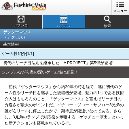
メニュー
パチンコ
パチスロ
検索
ゲッターマウス
（アクロス）
基本情報
ゲーム性紹介[1/1]
初代のリーチ目法則を継承した「A PROJECT」第5弾が登場!!
シンプルながら奥の深いゲーム性は必見！
初代『ゲッターマウス』から約20年の時を経て、遂に初代のゲ
ーム性やリーチ目を継承した後継機が登場。魅力の1つである技術
介入はもちろんのこと、『ゲッターマウス』と言えばリーチ目の
秀逸さが最大のポイントだ。イチロー・ジロー・サブロー3兄弟の
誰が右リールに停止したかで、期待度が段違いなのである。さら
に、3兄弟のランプで対応役を示唆する「ゲッチュー演出」といっ
た新アクションも搭載されているぞ。