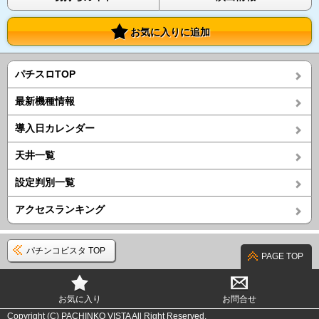
お気に入りに追加
パチスロTOP
最新機種情報
導入日カレンダー
天井一覧
設定判別一覧
アクセスランキング
パチンコビスタ TOP
PAGE TOP
お気に入り
お問合せ
Copyright (C) PACHINKO VISTA All Right Reserved.