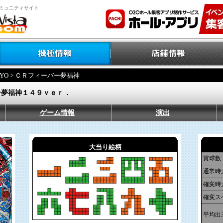
ミュニティサイト
YO
> ＣＲフィーバー夢福神
ー夢福神１４９ｖｅｒ．
ゲーム情報
演出
大当り絵柄
賞球数
通常時
確変時
確変ス
平均出