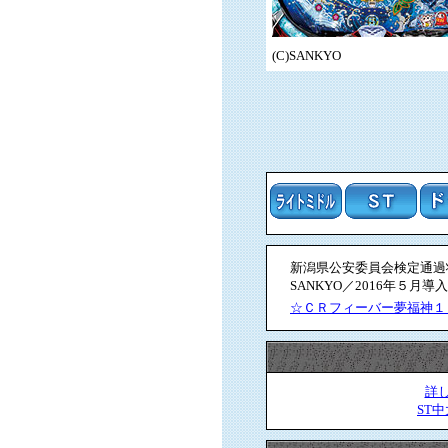
(C)SANKYO
新潟県公安委員会検定通過状況
SANKYO／2016年５月
☆ＣＲフィーバー夢福神１
詳
ST