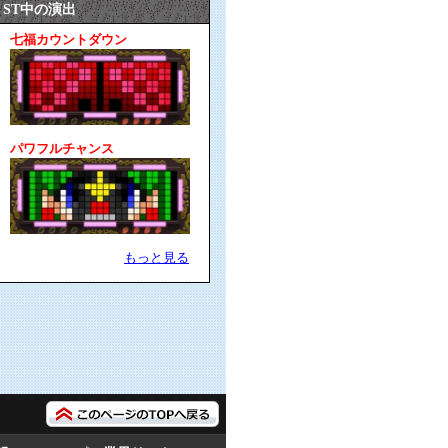
ST中の演出
七福カウントダウン
パワフルチャンス
もっと見る