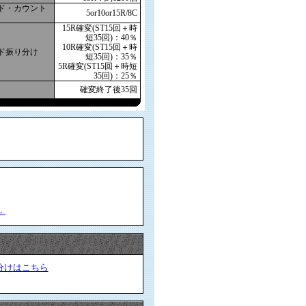
ド・カウント
5or10or15R/8C
15R確変(ST15回＋時
短35回)：40％
10R確変(ST15回＋時
ド振り分け
短35回)：35％
5R確変(ST15回＋時短
35回)：25％
確変終了後35回
．
分けはこちら