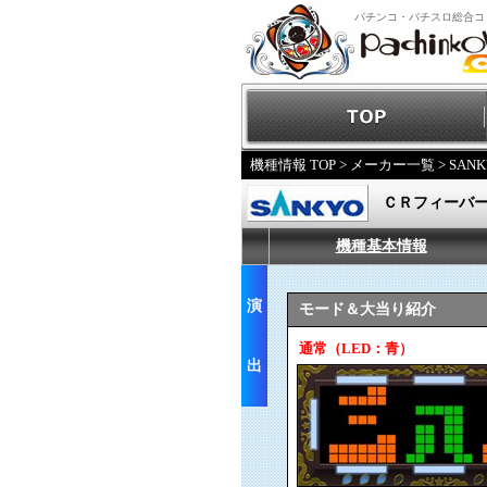
パチンコ・パチスロ総合コ
機種情報 TOP
>
メーカー一覧
>
SANK
ＣＲフィーバ
機種基本情報
演
モード＆大当り紹介
通常（LED：青）
出