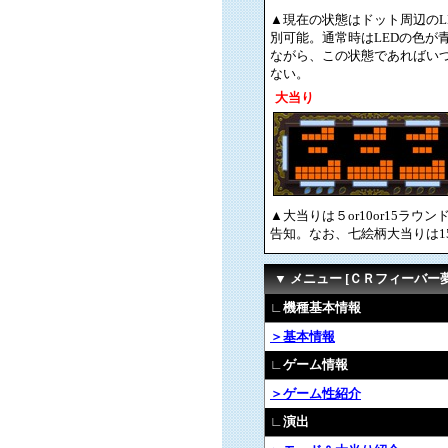
▲現在の状態はドット周辺のL
別可能。通常時はLEDの色が
ながら、この状態であればい
ない。
大当り
▲大当りは５or10or15
告知。なお、七絵柄大当りは1
▼ メニュー [ＣＲフィーバー
∟機種基本情報
＞基本情報
∟ゲーム情報
＞ゲーム性紹介
∟演出