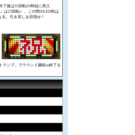
転終了後は35回転の時短に突入
r.』は25回転）。この間のLED色は
なる。引き戻しを目指せ！
トランプ」でラウンド継続or終了を