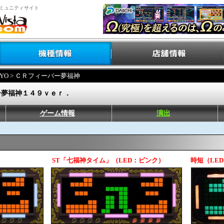
ミュニティサイト
YO
> ＣＲフィーバー夢福神
ー夢福神１４９ｖｅｒ．
ゲーム情報
演出
ST「七福神タイム」（LED：ピンク）
時短（LE