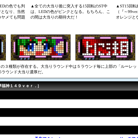
EDの色でも判
▲全ての大当り後に突入する15回転のST中
▲ST15回
青となり、当然
は、LEDの色がピンクとなる。もちろん、こ
（『～99ve
つヤメても問題
の間は大当りの期待大だ！
オレンジと
ラウンドの３種類が存在する。大当りラウンド中は５ラウンド毎に上部の「ルーレッ
5ラウンド大当り濃厚だ。
夢福神１４９ｖｅｒ．]