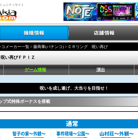
ミュニティサイト
ンコメーカー一覧
>
藤商事(パチンコ)
> ＣＲリング 呪い再び
 呪い再びＦＰＩＺ
ゲーム情報
演出
呪いを成し遂げ、大当りを目指せ！
ップ式特殊ボーナスを搭載