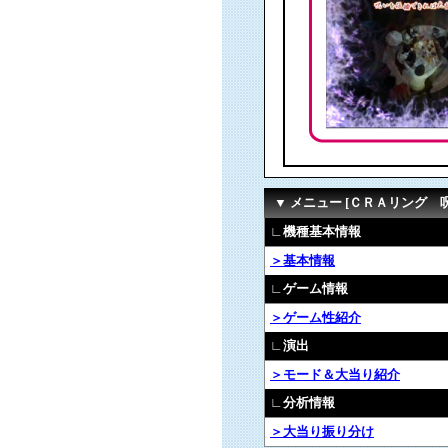
▼ メニュー [ＣＲＡリング 
∟機種基本情報
＞基本情報
∟ゲーム情報
＞ゲーム性紹介
∟演出
＞モード＆大当り紹介
∟分析情報
＞大当り振り分け