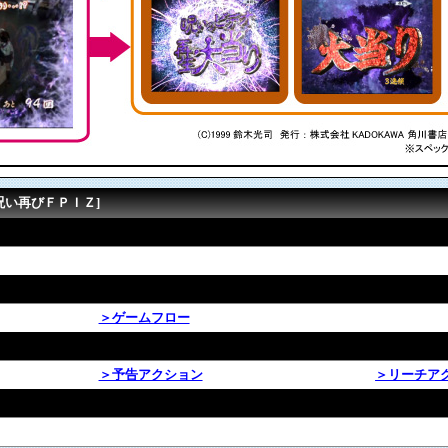
呪い再びＦＰＩＺ]
＞ゲームフロー
＞予告アクション
＞リーチア