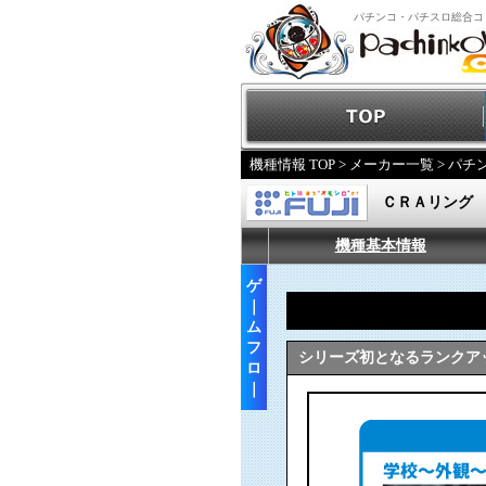
パチンコ・パチスロ総合コ
機種情報 TOP
>
メーカー一覧
>
パチ
ＣＲＡリング
機種基本情報
ゲ
｜
ム
フ
シリーズ初となるランクア
ロ
｜