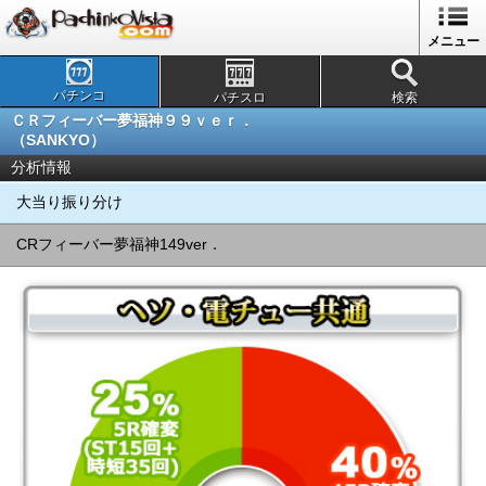
メニュー
パチンコ
パチスロ
検索
ＣＲフィーバー夢福神９９ｖｅｒ．
（SANKYO）
分析情報
大当り振り分け
CRフィーバー夢福神149ver．