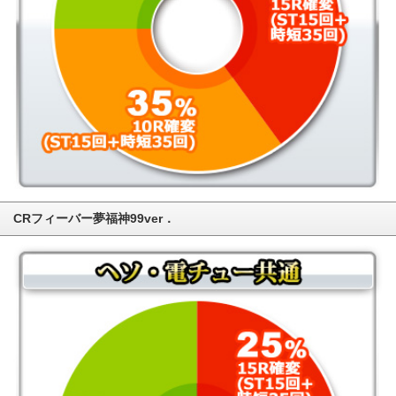
CRフィーバー夢福神99ver．