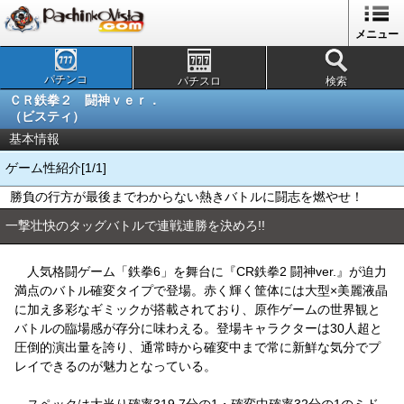
メニュー
パチンコ
パチスロ
検索
ＣＲ鉄拳２ 闘神ｖｅｒ．
（ビスティ）
基本情報
ゲーム性紹介[1/1]
勝負の行方が最後までわからない熱きバトルに闘志を燃やせ！
一撃壮快のタッグバトルで連戦連勝を決めろ!!
人気格闘ゲーム「鉄拳6」を舞台に『CR鉄拳2 闘神ver.』が迫力
満点のバトル確変タイプで登場。赤く輝く筐体には大型×美麗液晶
に加え多彩なギミックが搭載されており、原作ゲームの世界観と
バトルの臨場感が存分に味わえる。登場キャラクターは30人超と
圧倒的演出量を誇り、通常時から確変中まで常に新鮮な気分でプ
レイできるのが魅力となっている。
スペックは大当り確率319.7分の1・確変中確率32分の1のミド