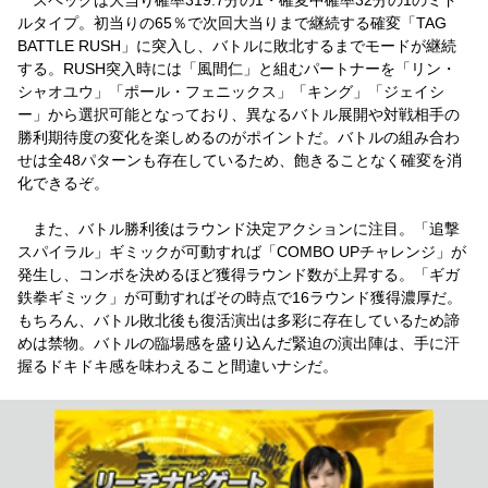
ルタイプ。初当りの65％で次回大当りまで継続する確変「TAG
BATTLE RUSH」に突入し、バトルに敗北するまでモードが継続
する。RUSH突入時には「風間仁」と組むパートナーを「リン・
シャオユウ」「ポール・フェニックス」「キング」「ジェイシ
ー」から選択可能となっており、異なるバトル展開や対戦相手の
勝利期待度の変化を楽しめるのがポイントだ。バトルの組み合わ
せは全48パターンも存在しているため、飽きることなく確変を消
化できるぞ。
また、バトル勝利後はラウンド決定アクションに注目。「追撃
スパイラル」ギミックが可動すれば「COMBO UPチャレンジ」が
発生し、コンボを決めるほど獲得ラウンド数が上昇する。「ギガ
鉄拳ギミック」が可動すればその時点で16ラウンド獲得濃厚だ。
もちろん、バトル敗北後も復活演出は多彩に存在しているため諦
めは禁物。バトルの臨場感を盛り込んだ緊迫の演出陣は、手に汗
握るドキドキ感を味わえること間違いナシだ。