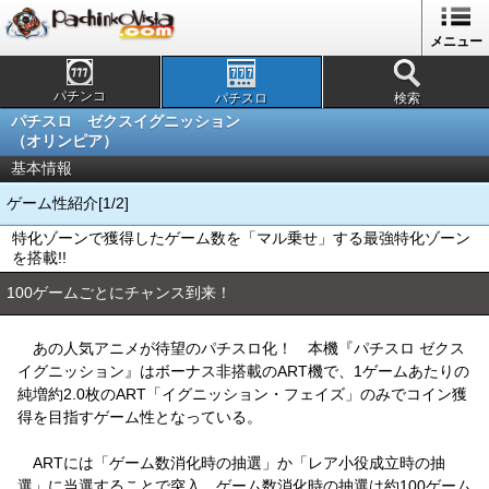
メニュー
パチンコ
パチスロ
検索
パチスロ ゼクスイグニッション
（オリンピア）
基本情報
ゲーム性紹介[1/2]
特化ゾーンで獲得したゲーム数を「マル乗せ」する最強特化ゾーン
を搭載!!
100ゲームごとにチャンス到来！
あの人気アニメが待望のパチスロ化！ 本機『パチスロ ゼクス
イグニッション』はボーナス非搭載のART機で、1ゲームあたりの
純増約2.0枚のART「イグニッション・フェイズ」のみでコイン獲
得を目指すゲーム性となっている。
ARTには「ゲーム数消化時の抽選」か「レア小役成立時の抽
選」に当選することで突入。ゲーム数消化時の抽選は約100ゲーム