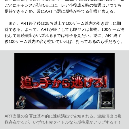
ごとにチャンスが訪れる上に、レア小役成立時の抽選はいつでも
期待できるため、常にART当選に期待が持てる仕様と言える。
また、ART終了後は25％以上で100ゲーム以内の引き戻しに期
待できる。よって、ARTが終了しても即ヤメは禁物。100ゲーム消
化して連続演出がハズれるまでは様子を見たい。逆に、ART終了
後100ゲーム以内の台が空いていれば、打ってみるのも手だろう。
ART当選の合否は基本的に連続演出で告知される。連続演出は複
数存在するが、いずれも赤タイトルなら期待度がアップするぞ！