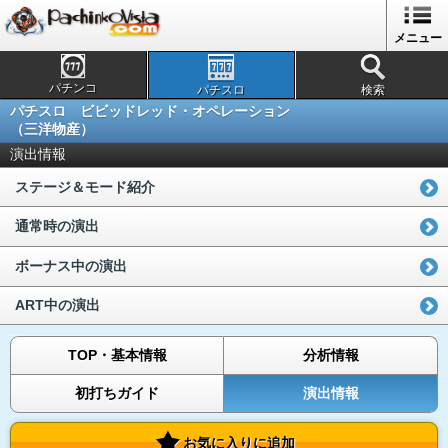
メニュー
パチンコ
パチスロ
検索
パチスロ ビビッドレッド・オペレーション
（三洋物産）
演出情報
ステージ＆モード紹介
通常時の演出
ボーナス中の演出
ART中の演出
TOP・基本情報
分析情報
初打ちガイド
演出情報
お気に入りに追加