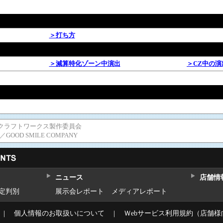
＞打ち方
＞減算特化ゾーン中演出
＞CZ中の演
チクラフトワークス製作委員会
OOD SMILE COMPANY
ニュース
店舗情
設定判別
展示会レポート
メディアレポート
｜
個人情報のお取扱いについて
｜
Ｗebサービス利用規約（店舗様