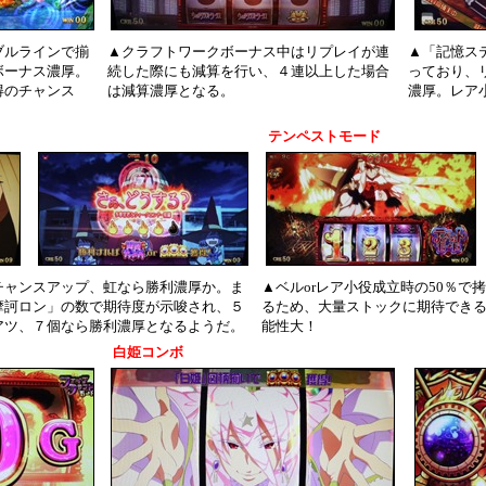
ブルラインで揃
▲クラフトワークボーナス中はリプレイが連
▲「記憶ス
ボーナス濃厚。
続した際にも減算を行い、４連以上した場合
っており、
得のチャンス
は減算濃厚となる。
濃厚。レア小
テンペストモード
チャンスアップ、虹なら勝利濃厚か。ま
▲ベルorレア小役成立時の50％で
摩訶ロン」の数で期待度が示唆され、５
るため、大量ストックに期待でき
アツ、７個なら勝利濃厚となるようだ。
能性大！
白姫コンボ