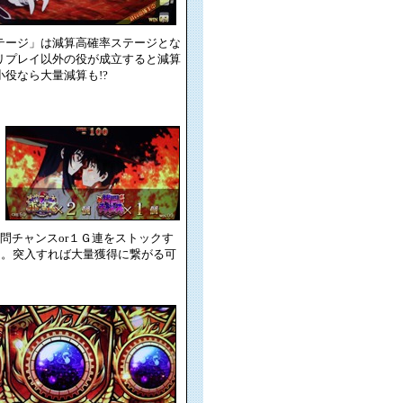
テージ」は減算高確率ステージとな
リプレイ以外の役が成立すると減算
役なら大量減算も!?
拷問チャンスor１Ｇ連をストックす
る。突入すれば大量獲得に繋がる可