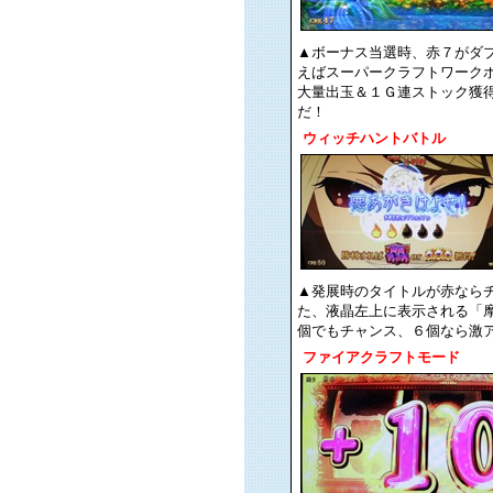
▲ボーナス当選時、赤７がダ
えばスーパークラフトワーク
大量出玉＆１Ｇ連ストック獲
だ！
ウィッチハントバトル
▲発展時のタイトルが赤なら
た、液晶左上に表示される「
個でもチャンス、６個なら激
ファイアクラフトモード