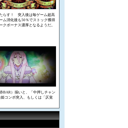
たらす！ 突入後は毎ゲーム超高
ーム消化後も50％でストック獲得
ークボーナス濃厚となるようだ。
赤BAR）揃いと、「中押しチャン
白姫コンボ突入、もしくは「仄覚