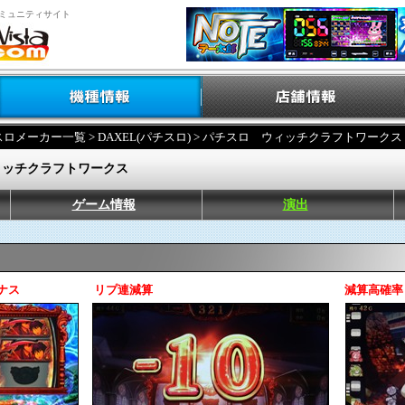
ミュニティサイト
スロメーカー一覧
>
DAXEL(パチスロ)
> パチスロ ウィッチクラフトワークス
ィッチクラフトワークス
ゲーム情報
演出
ナス
リプ連減算
減算高確率