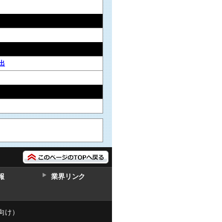
出
報
業界リンク
向け）