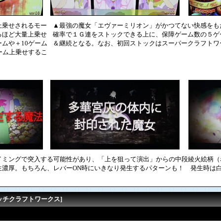
上乗せされるモー
▲最強の魔女「エヴァーミリオン」がかつてない快感をも
るほど大量上乗せ
確率で１Ｇ連をストックできる上に、保障ゲーム数の５ゲ
ムや＋10ゲーム
＆継続となる。なお、初回ストックはスーパークラフトワ
ーム上乗せするこ
イミングで突入する可能性があり、「上を狙って演出」からの中段綾火絵柄（
生濃厚。もちろん、レバーON時にいきなり発生するパターンも！ 発生時は
。
ッチクラフトワークス]