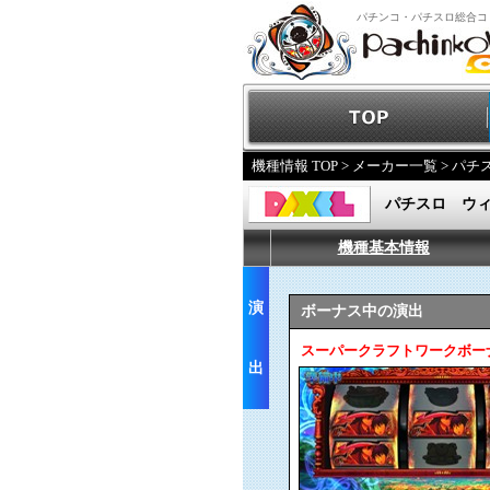
パチンコ・パチスロ総合コ
機種情報 TOP
>
メーカー一覧
>
パチ
パチスロ ウ
機種基本情報
演
ボーナス中の演出
スーパークラフトワークボー
出