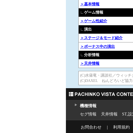
＞基本情報
∟ゲーム情報
＞ゲーム性紹介
∟演出
＞ステージ＆モード紹介
＞ボーナス中の演出
∟分析情報
＞天井情報
(C)水薙竜・講談社／ウィッ
(C)DAXEL ねんどろいど協力／G
機種情報
セグ情報
天井情報
ST,
お問合わせ
｜
利用規約