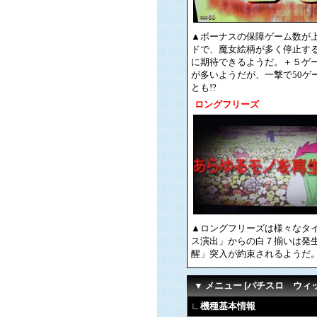
▲ボーナスの保障ゲーム数が
ドで、魔女絵柄が多く停止す
に期待できるようだ。＋５ゲー
が多いようだが、一撃で50ゲ
とも!?
ロングフリーズ
▲ロングフリーズは様々なタ
ス演出」からの白７揃いは発
醒」突入が約束されるようだ
▼ メニュー [パチスロ ウィ
∟機種基本情報