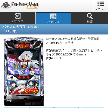
メニュー
パチンコ
パチスロ
検索
パチスロ犬夜叉（2016）
（ロデオ）
ロデオ／2016年12月導入開始／設置期限
2019年10月／５号機
(C)高橋留美子／小学館・読売テレビ・サン
ライズ 2000＆2009 (C)Sammy
(C)RODEO