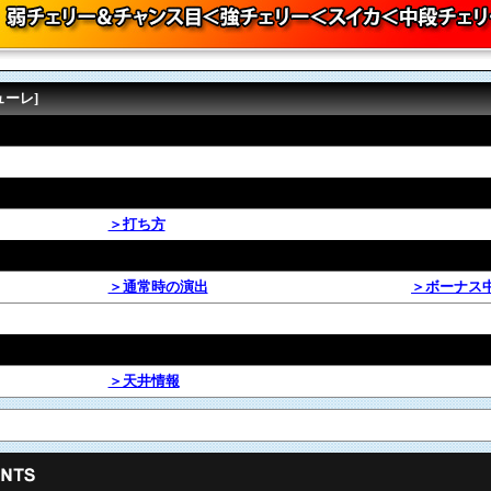
ューレ]
＞打ち方
＞通常時の演出
＞ボーナス
＞天井情報