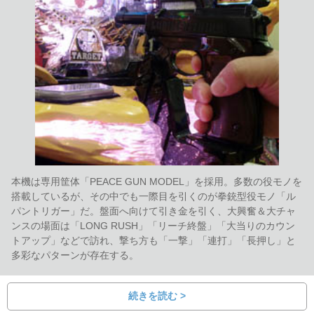
本機は専用筐体「PEACE GUN MODEL」を採用。多数の役モノを
搭載しているが、その中でも一際目を引くのが拳銃型役モノ「ル
パントリガー」だ。盤面へ向けて引き金を引く、大興奮＆大チャ
ンスの場面は「LONG RUSH」「リーチ終盤」「大当りのカウン
トアップ」などで訪れ、撃ち方も「一撃」「連打」「長押し」と
多彩なパターンが存在する。
続きを読む >