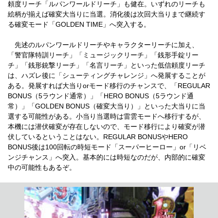
頼度リーチ「ルパンワールドリーチ」も健在。いずれのリーチも
絵柄が揃えば確変大当りに当選。消化後は次回大当りまで継続す
る確変モード「GOLDEN TIME」へ突入する。
先述のルパンワールドリーチやキャラクターリーチに加え、
「警官隊特訓リーチ」「ミュージックリーチ」「銭形手錠リー
チ」「銭形銃撃リーチ」「名言リーチ」といった低信頼度リーチ
は、ハズレ後に「シューティングチャレンジ」へ発展することが
ある。発展すれば大当りorモード移行のチャンスで、「REGULAR
BONUS（5ラウンド通常）」「HERO BONUS（5ラウンド通
常）」「GOLDEN BONUS（確変大当り）」といった大当りに当
選する可能性がある。小当り当選時は雷雲モードへ移行するが、
本機には潜伏確変が存在しないので、モード移行により確変が潜
伏しているということはない。REGULAR BONUSやHERO
BONUS後は100回転の時短モード「スーパーヒーロー」or「リベ
ンジチャンス」へ突入。基本的には時短なのだが、内部的に確変
中の可能性もあるぞ。