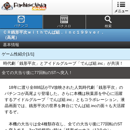
メニュー
パチンコ
パチスロ
検索
ＣＲ銭形平次ｗｉｔｈでんぱ組．ｉｎｃ１９９ｖｅｒ．
（高尾）
基本情報
ゲーム性紹介[1/1]
時代劇「銭形平次」とアイドルグループ「でんぱ組.inc」が共演！
全ての大当り後に77回転のSTへ突入！
18年に渡り全888話がTV放映された人気時代劇「銭形平次」の
パチンコが高尾より登場した。さらに本機は秋葉原を中心に活躍
するアイドルグループ「でんぱ組.inc」ともコラボレーション。液
晶画面では、銭形平次の世界を舞台にでんぱ組.incの面々も大活躍
するぞ。
本機の大当りは全4種類存在し、全ての大当り後に77回転のST
へ突入する。3or7絵柄揃い時は「銭形ボーナス（12ラウン