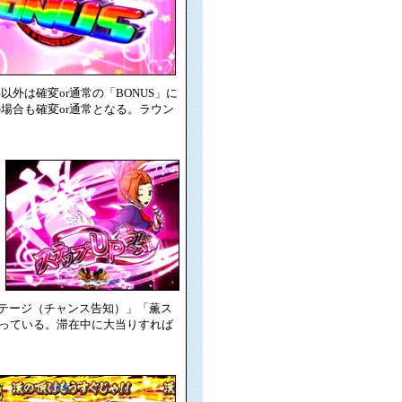
外は確変or通常の「BONUS」に
場合も確変or通常となる。ラウン
ステージ（チャンス告知）」「薫ス
っている。滞在中に大当りすれば