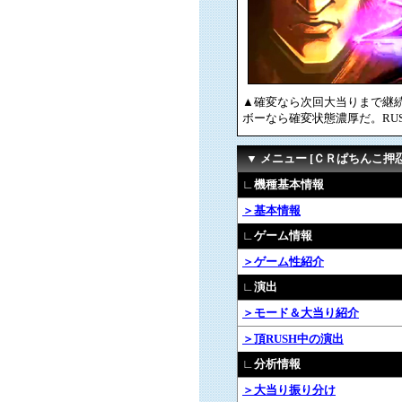
▲確変なら次回大当りまで継
ボーなら確変状態濃厚だ。RU
▼ メニュー [ＣＲぱちんこ押
∟機種基本情報
＞基本情報
∟ゲーム情報
＞ゲーム性紹介
∟演出
＞モード＆大当り紹介
＞頂RUSH中の演出
∟分析情報
＞大当り振り分け