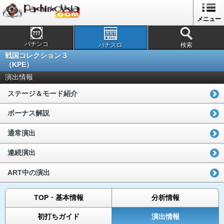
メニュー
パチンコ
パチスロ
検索
戦国コレクション３
（KPE）
演出情報
ステージ＆モード紹介
ボーナス解説
通常演出
連続演出
ART中の演出
TOP・基本情報
分析情報
初打ちガイド
演出情報