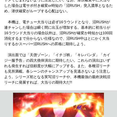
した場合は電サポ付き確変or時短の「沼RUSH」突入濃厚となるた
め、潜伏確変がループする心配はない。
本機は、電チュー大当りは必ず16ラウンドとなり、沼RUSHが
連チャンした場合は瞬く間に出玉が増加する。基本的に初当りが
16ラウンド大当りの場合以外は、沼RUSHが確変か時短かは100回
消化するまで分からない仕様なので、沼RUSH中はとにかく大当
りするかスーパー沼RUSHへの昇格に期待しよう。
演出面では「天啓ゾーン」「イチゴ柄」「キレパンダ」「カイ
ジ一服予告」の四大僥倖演出に期待したい。これらの演出はいず
れも発生すれば信頼度が大幅にアップする。また、各種沼リーチ
も見所満載。各シーンのチャンスアップを見逃さないよう注意し
よう。シリーズ初となる実写沼リーチや、本機最強の最終決戦沼
リーチに発展すれば、大当りの期待大だ!!