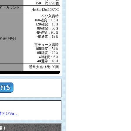
15R：約1728個
ド・カウント
4or8or12or16R/9C
ヘソ入賞時
16R確変：1.5％
12R確変：15％
8R確変：56％
4R確変：9.5％
4R通常：18％
ド振り分け
電チュー入賞時
16R確変：54％
8R確変：22％
4R確変：6％
4R通常：18％
通常大当り後100回
デジVer．
場！