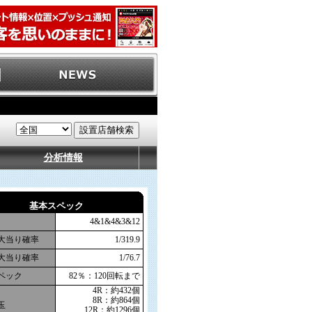
分析情報
基本スペック
4&1&4&3&12
大当り確率
1/319.9
大当り確率
1/76.7
ペック
82％：120回転まで
4R：約432個
8R：約864個
玉
12R：約1296個