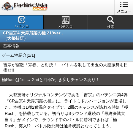
メニュー
パチンコ
パチスロ
検索
CR吉宗4 天昇飛躍の極 219ver．
（大都技研）
基本情報
ゲーム性紹介[1/1]
吉宗が宿敵「宗春」と対決！ バトルを制して出玉の大盤振舞を目
指せ!!
極Rushは1st → 2ndと2回の引き戻しチャンスあり！
大都技研オリジナルコンテンツである「吉宗」のパチンコ第4弾
『CR吉宗4 天昇飛躍の極』に、ライトミドルバージョンが登場し
た。本機は1種2種混合タイプで、2回のチャンスが訪れる時短「極
Rush」を搭載している。初当りは8ラウンド継続の「最終決戦大
当り」がメインで、ラウンド中のバトルに勝利できれば「極
Rush」突入!? バトル敗北時は通常状態となってしまう。