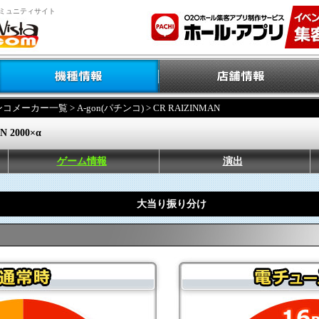
ミュニティサイト
ンコメーカー一覧
>
A-gon(パチンコ)
> CR RAIZINMAN
N 2000×α
ゲーム情報
演出
大当り振り分け