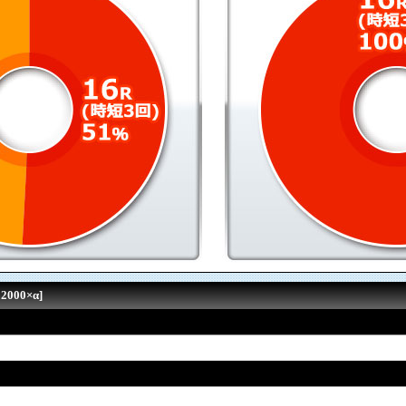
000×α]