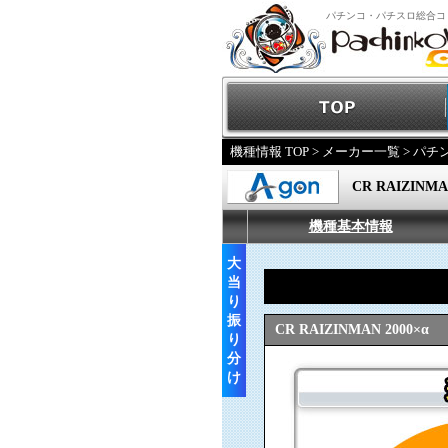
パチンコ・パチスロ総合コ
機種情報 TOP
>
メーカー一覧
>
パチ
CR RAIZINMA
機種基本情報
大
当
り
振
CR RAIZINMAN 2000×α
り
分
け