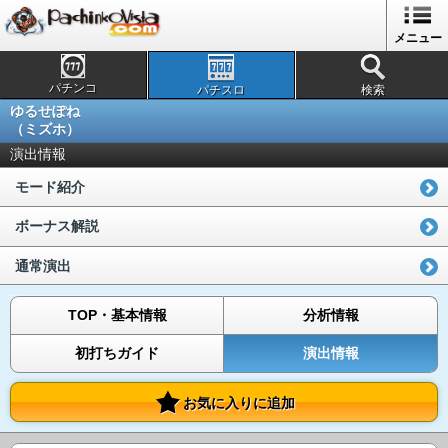
メニュー
パチンコ
パチスロ
検索
ゆるせぽね
（ミズホ）
演出情報
モード紹介
ボーナス解説
通常演出
TOP・基本情報
分析情報
初打ちガイド
演出情報
お気に入りに追加