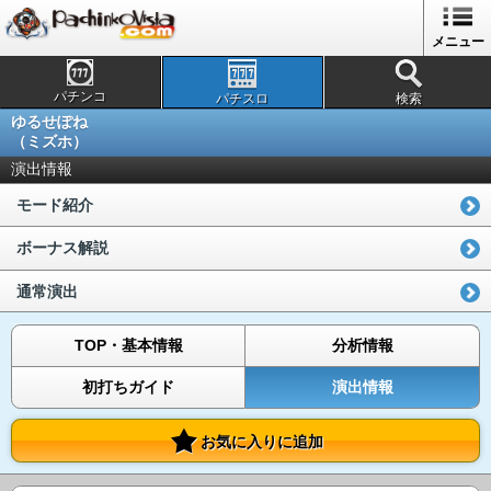
メニュー
パチンコ
パチスロ
検索
ゆるせぽね
（ミズホ）
演出情報
モード紹介
ボーナス解説
通常演出
TOP・基本情報
分析情報
初打ちガイド
演出情報
お気に入りに追加