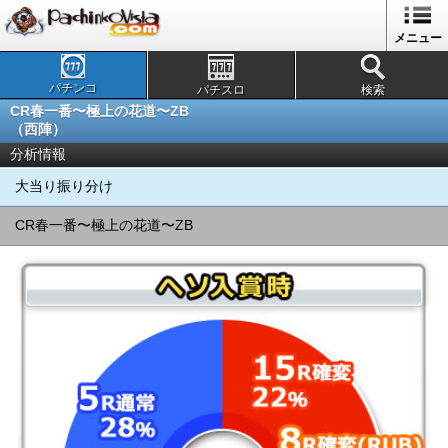
メニュー
パチンコ
パチスロ
検索
CR春一番〜極上の花道〜ZB
（西陣）
分析情報
大当り振り分け
CR春一番〜極上の花道〜ZB