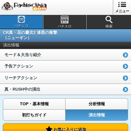
メニュー
パチンコ
パチスロ
検索
CR真・花の慶次2 漆黒の衝撃
（ニューギン）
演出情報
モード＆大当り紹介
予告アクション
リーチアクション
真・RUSH中の演出
TOP・基本情報
分析情報
初打ちガイド
演出情報
お気に入りに追加