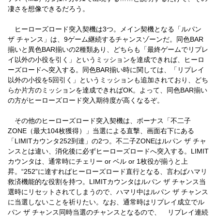
凄さを想像できるだろう。
ヒーローズロード突入契機は3つ。メイン契機となる「ルパン
ザ チャンス」は、9ゲーム継続するチャンスゾーンだ。同色BAR
揃いと異色BAR揃いの2種類あり、どちらも「最終ゲームでリプレ
イ以外の小役を引く」というミッションを達成できれば、ヒーロ
ーズロードへ突入する。同色BAR揃い時に関しては、「リプレイ
以外の小役を5回引く」というミッションも追加されており、どち
らか片方のミッションを達成できればOK。よって、同色BAR揃い
の方がヒーローズロード突入期待度が高くなるぞ。
その他のヒーローズロード突入契機は、ボーナス「不二子
ZONE（最大104枚獲得）」当選による直撃、画面右下にある
「LIMITカウンタ252到達」の2つ。不二子ZONEはルパン ザ チャ
ンスとは違い、消化後に必ずヒーローズロードへ突入する。LIMIT
カウンタは、通常時にチェリー or ベル or 1枚役が揃うと上
昇。“252”に達すればヒーローズロード直行となる、言わばハマリ
救済機能的な役割を持つ。LIMITカウンタはルパン ザ チャンス当
選時にリセットされてしまうので、ハマリ中はルパン ザ チャンス
に当選しないことを祈りたい。なお、通常時はリプレイ成立でル
パン ザ チャンス同時当選のチャンスとなるので、 リプレイ連続