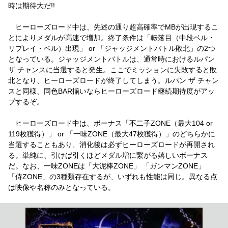
時は期待大だ!!
ヒーローズロード中は、先述の通り超高確率でMBが出現するこ
とによりメダルが高速で増加。終了条件は「転落目（中段ベル・
リプレイ・ベル）出現」 or 「ジャッジメントバトル敗北」の2つ
となっている。ジャッジメントバトルは、通常時におけるルパン
ザ チャンスに当選すると発生。ここでミッションに失敗すると敗
北となり、ヒーローズロードが終了してしまう。ルパン ザ チャン
スと同様、同色BAR揃いならヒーローズロード継続期待度がアッ
プするぞ。
ヒーローズロード中は、ボーナス「不二子ZONE（最大104 or
119枚獲得）」 or 「一味ZONE（最大47枚獲得）」のどちらかに
当選することもあり、消化後は必ずヒーローズロードが再開され
る。単純に、引けば引くほどメダル増に繋がる嬉しいボーナス
だ。なお、一味ZONEは「大泥棒ZONE」 「ガンマンZONE」
「侍ZONE」の3種類存在するが、いずれも性能は同じ。異なる点
は映像や名称のみとなっている。