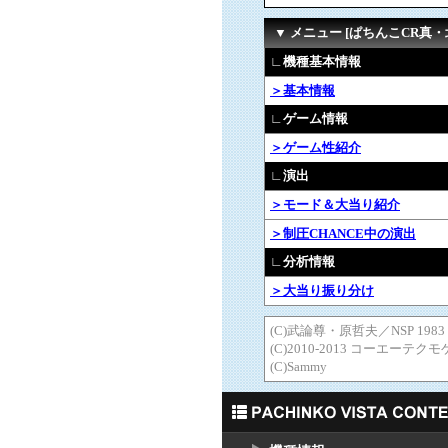
▼ メニュー [ぱちんこCR真・
∟機種基本情報
＞基本情報
∟ゲーム情報
＞ゲーム性紹介
∟演出
＞モード＆大当り紹介
＞制圧CHANCE中の演出
∟分析情報
＞大当り振り分け
(C)武論尊・原哲夫／NSP 1983
(C)2010-2013 コーエーテク
(C)Sammy