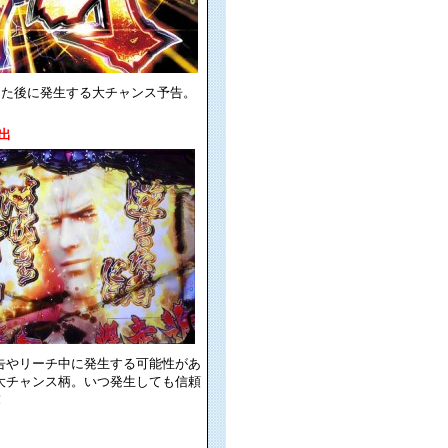
した後に発生する大チャンス予告。
出
告やリーチ中に発生する可能性があ
大チャンス柄。いつ発生しても信頼
！