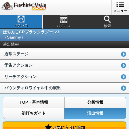
メニュー
パチンコ
パチスロ
検索
ぱちんこCRブラックラグーン3
（Sammy）
演出情報
通常ステージ
予告アクション
リーチアクション
バウンティロワイヤル中の演出
TOP・基本情報
分析情報
初打ちガイド
演出情報
お気に入りに追加