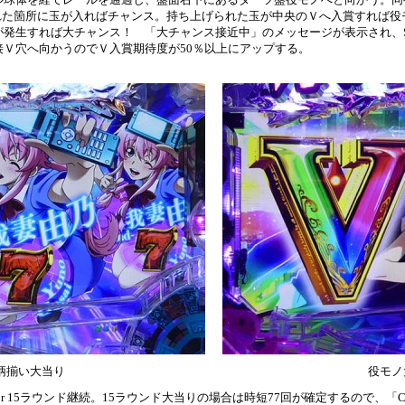
と書かれた箇所に玉が入ればチャンス。持ち上げられた玉が中央のＶへ入賞すれば
発生すれば大チャンス！ 「大チャンス接近中」のメッセージが表示され、S
Ｖ穴へ向かうのでＶ入賞期待度が50％以上にアップする。
柄揃い大当り
役モノ
 15ラウンド継続。15ラウンド大当りの場合は時短77回が確定するので、「Chal