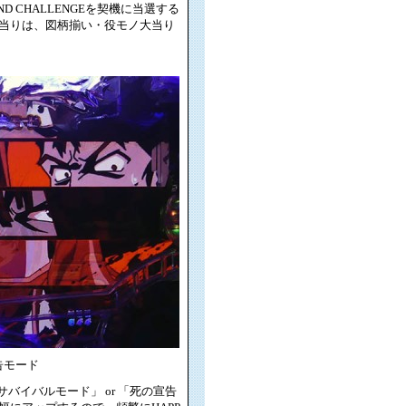
D CHALLENGEを契機に当選する
当りは、図柄揃い・役モノ大当り
告モード
サバイバルモード」 or 「死の宣告