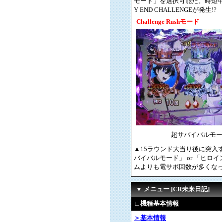
モード」を選択可能だ。時短中
Y END CHALLENGEが
Challenge Rushモード
超サバイバルモ
▲15ラウンド大当り後に突入
バイバルモード」 or 「ヒ
ムよりも電サポ回数が多くな
▼ メニュー [CR未来日記]
∟機種基本情報
＞基本情報