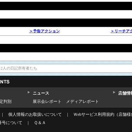
＞予告アクション
＞リーチア
12人の日記所有者たち
ニュース
店舗情
設定判別
展示会レポート
メディアレポート
｜
個人情報のお取扱いについて
｜
Ｗebサービス利用規約（店舗様
番号について
｜
Ｑ＆Ａ