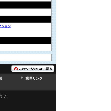
クション
報
業界リンク
向け）