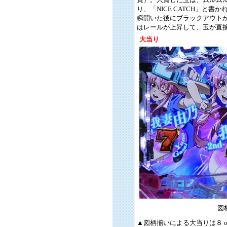
り、「NICE CATCH」
瞬開いた後にブラックアウトが
はレールが上昇して、玉が直接
大当り
図
▲図柄揃いによる大当りは８ or