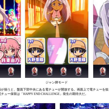
ド
ジャン牌モード
柄が揃うと、盤面下部中央にある電チューが開放する。画面上で電チューを狙
ー保留は「HAPPY END CHALLENGE」発生の期待大だ。