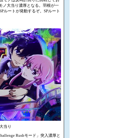
役モノ大当り濃厚となる。羽根が一
Pルートが発動するぞ。SPルート
大当り
lenge Rushモード」突入濃厚と