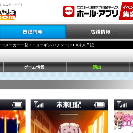
ミュニティサイト
ンコメーカー一覧
>
ニューギン(パチンコ)
> CR未来日記
ゲーム情報
演出