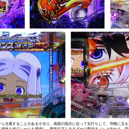
から当選することがある小当り。画面の指示に従って右打ちして、羽根に玉を
ル球体を経てレールを通過し、盤面右下にあるダーツ盤役モノへと向かう。同