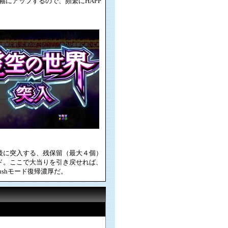
にアップするので、頻繁にHAPP
後に突入する、残保留（最大４個）
ド。ここで大当りを引き戻せれば、
e Rushモード復帰濃厚だ。