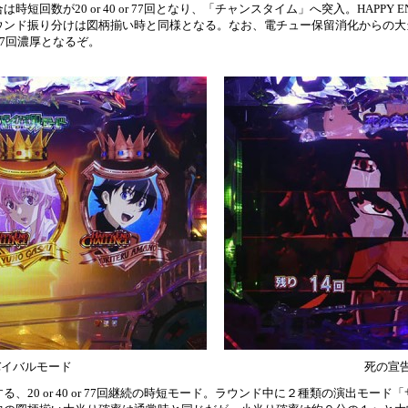
回数が20 or 40 or 77回となり、「チャンスタイム」へ突入。HAPPY EN
ウンド振り分けは図柄揃い時と同様となる。なお、電チュー保留消化からの大
77回濃厚となるぞ。
バイバルモード
死の宣
20 or 40 or 77回継続の時短モード。ラウンド中に２種類の演出モード「