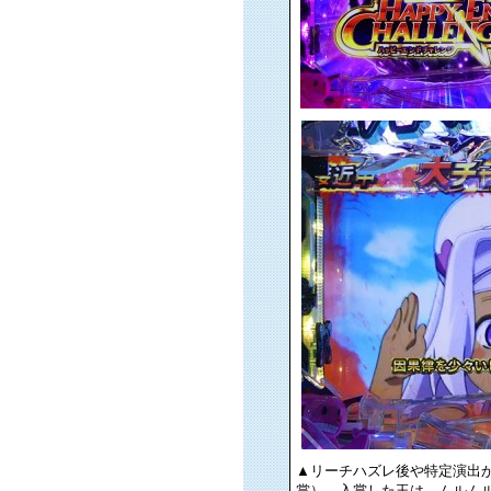
▲リーチハズレ後や特定演出
賞）。入賞した玉は、ムルム