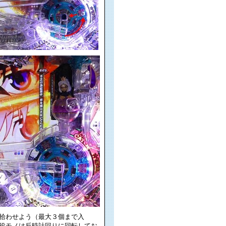
拾わせよう（最大３個まで入
役モノは反時計回りに回転してお