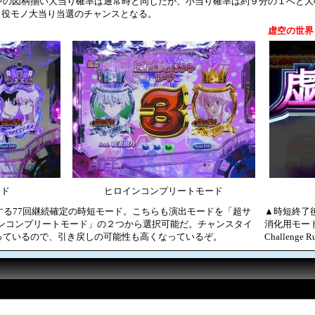
の図柄揃い大当り確率は通常時と同じだが、小当り確率は約９分の１へと大幅
発生!? 役モノ大当り当選のチャンスとなる。
虚空の世界
ード
ヒロインコンプリートモード
する77回継続確定の時短モード。こちらも演出モードを「超サ
▲時短終了
ロインコンプリートモード」の２つから選択可能だ。チャンスタイ
消化用モー
っているので、引き戻しの可能性も高くなっているぞ。
Challeng