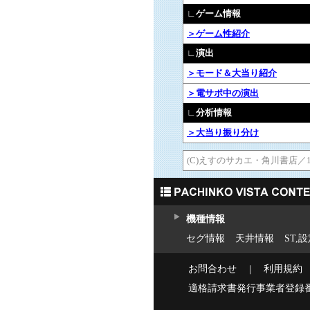
∟ゲーム情報
＞ゲーム性紹介
∟演出
＞モード＆大当り紹介
＞電サポ中の演出
∟分析情報
＞大当り振り分け
(C)えすのサカエ・角川書店／
機種情報
セグ情報
天井情報
ST,
お問合わせ
｜
利用規約
適格請求書発行事業者登録