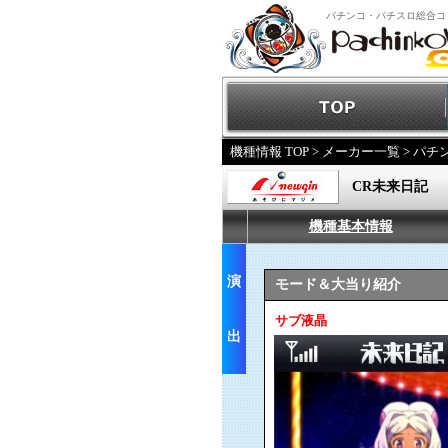
パチンコ・パチスロ総合コ
機種情報 TOP
>
メーカー一覧
>
パチ
CR未来日記
機種基本情報
演
モード＆大当り紹介
サブ液晶
出