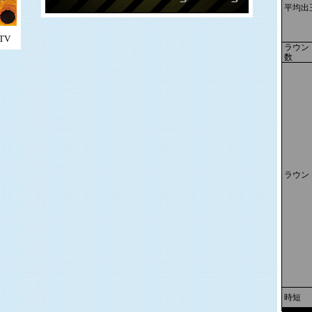
平均出
TV
ラウン
数
ラウン
時短