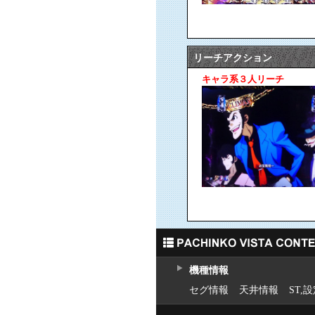
リーチアクション
キャラ系３人リーチ
機種情報
セグ情報
天井情報
ST,