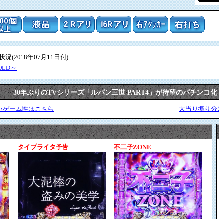
(2018年07月11日付)
OLD～
30年ぶりのTVシリーズ「ルパン三世 PART4」が待望のパチンコ化
いゲーム性はこちら
大当り振り分
タイプライタ予告
不二子ZONE