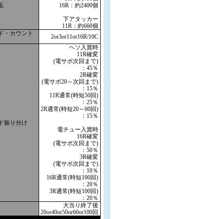
玉
16R：約2400個
下アタッカー
11R：約660個
ド・カウント
2or3or11or16R/10C
ヘソ入賞時
11R確変
(電サポ次回まで)
：45％
2R確変
(電サポ20～次回まで)
：15％
11R通常(時短50回)
：25％
2R通常(時短20～60回)
：15％
ド振り分け
電チュー入賞時
16R確変
(電サポ次回まで)
：50％
3R確変
(電サポ次回まで)
：10％
16R通常(時短100回)
：20％
3R通常(時短100回)
：20％
大当り終了後
20or40or50or60or100回