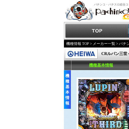
パチンコ・パチスロ総合コ
機種情報 TOP
>
メーカー一覧
>
パチ
CRルパン三世～
機種基本情報
機
種
基
本
情
報