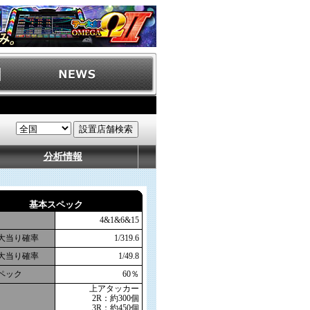
分析情報
基本スペック
4&1&6&15
大当り確率
1/319.6
大当り確率
1/49.8
ペック
60％
上アタッカー
2R：約300個
3R：約450個